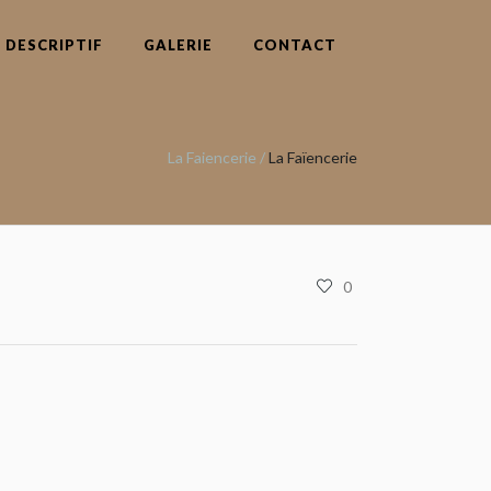
DESCRIPTIF
GALERIE
CONTACT
La Faiencerie
/
La Faïencerie
0