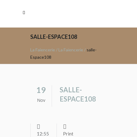
SALLE-ESPACE108
La Faiencerie
/
La Faïencerie
/
salle-
Espace108
19
SALLE-
ESPACE108
Nov
12:55
Print