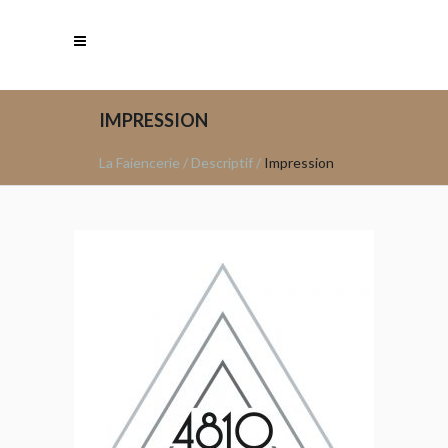
IMPRESSION
La Faiencerie
/
Descriptif
/
Impression