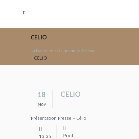
CELIO
La Faiencerie
/
Lancement Presse
/
CELIO
CELIO
18
Nov
Présentation Presse – Célio
Print
13:35