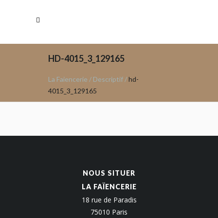
HD-4015_3_129165
La Faiencerie
/
Descriptif
/
hd-
4015_3_129165
NOUS SITUER
LA FAÏENCERIE
18 rue de Paradis
75010 Paris